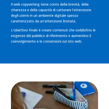
Il web copywriting tiene conto della brevità, della
chiarezza e della capacità di catturare l’attenzione
degli utenti in un ambiente digitale spesso
caratterizzato da un’attenzione limitata.
L’obiettivo finale è creare contenuti che soddisfino le
esigenze del pubblico di riferimento e aumentino il
coinvolgimento e le conversioni sul sito web.