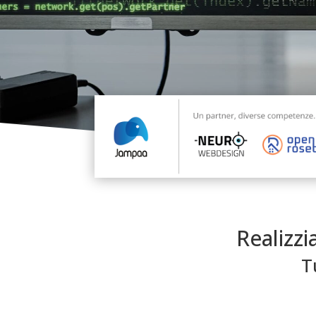
Realizz
T