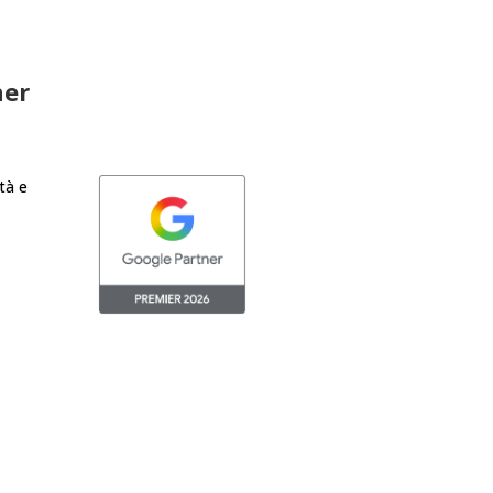
ner
ità e