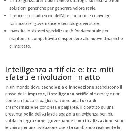
L’intelligenza artificiale richiede strategie su misura e non
soluzioni generiche per generare valore reale.
Il processo di adozione dell’AI è continuo e coinvolge
formazione, governance e tecnologia verticale.
Investire in sistemi specializzati è fondamentale per
mantenere competitività e rispondere alle nuove dinamiche
di mercato.
Intelligenza artificiale: tra miti
sfatati e rivoluzioni in atto
In un mondo dove
tecnologia
e
innovazione
scandiscono il
passo delle
imprese
, l’
intelligenza artificiale
emerge non
come un fuoco di paglia ma come una
forza di
trasformazione
concreta e palpabile. Il dibattito su una
presunta
bolla
dell’AI lascia spazio a un’evidenza ben più
solida:
integrazione
,
governance
e
verticalizzazione
sono
le chiavi per una rivoluzione che sta cambiando realmente la