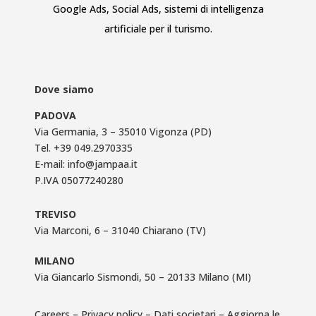
Google Ads
,
Social Ads
,
sistemi di intelligenza
artificiale per il turismo
.
Dove siamo
PADOVA
Via Germania, 3 – 35010 Vigonza (PD)
Tel.
+39 049.2970335
E-mail:
info@jampaa.it
P.IVA 05077240280
TREVISO
Via Marconi, 6 – 31040 Chiarano (TV)
MILANO
Via Giancarlo Sismondi, 50 – 20133 Milano (MI)
Careers
–
Privacy policy
–
Dati societari
–
Aggiorna le