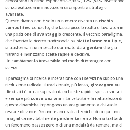
dimostrano un ritmo esponenziale,
15%, 32% ,53%
investendo
senza esitazioni in innovazioni dirompenti e strategie
avanzate.
Questo divario non è solo un numero: diventa un
rischio
competitivo
concreto, che lascia piccole realtà e lavoratori in
una posizione di
svantaggio
crescente. Il vecchio paradigma,
che favoriva la ricerca tradizionale su
piattaforme multiple
,
si trasforma in un mercato dominato da
algoritmi
che già
filtrano e indirizzano scelte rapide e decisive.
Un cambiamento irreversibile nel modo di interagire con i
servizi
Il paradigma di ricerca e interazione con i servizi ha subito una
rivoluzione radicale. Il tradizionale, più lento,
girovagare su
dieci siti
è ormai superato da richieste rapide, spesso
vocali
e sempre più
conversazionali
. La velocità e la naturalezza di
queste dinamiche impongono un adeguamento a chi vuole
restare rilevante. Rimanere ancorati a tecniche di cinque anni
fa significa inevitabilmente
perdere terreno
. Non si tratta di
un fenomeno passeggero o di una modalità da temere, ma di