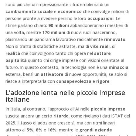
sono più che un’impressionante cifra: emblema di un
cambiamento sociale
e
economico
che coinvolge milioni di
persone pronte a rivedere persino le loro
occupazioni
. Le
stime parlano chiaro:
90 milioni
abbandoneranno i mestieri di
una volta, mentre
170 milioni
di nuovi ruoli nasceranno,
plasmando un panorama lavorativo radicalmente
rinnovato
.
Non si tratta di statistiche astratte, ma di
vite reali
, di
realità
che coinvolgono tanto chi opera nel
settore
ospitalità
quanto chi dirige imprese con visioni orientate al
futuro. In questo contesto, la tecnologia non è una
minaccia
esterna, bensì un
attivatore
di nuove opportunità, se solo si
riesce a interpretarla con
consapevolezza
e
rigore
.
L’adozione lenta nelle piccole imprese
italiane
In Italia, al contrario, l’approccio all’AI nelle
piccole imprese
suscita ancora un certo
ritardo
, come rivelano i dati ISTAT del
2025. Il tasso di adozione cresce sì, ma con ritmi lineari
attorno al
5%
,
8%
e
16%
, mentre le
grandi aziende