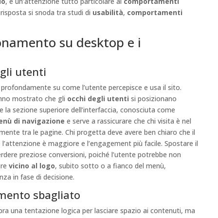
io
, e un’attenzione tutto particolare ai
comportamenti
risposta si snoda tra studi di
usabilità
,
comportamenti
ionamento su desktop e i
gli utenti
de profondamente su come l’utente percepisce e usa il sito.
anno mostrato che gli
occhi degli utenti
si posizionano
 e la sezione superiore dell’interfaccia, conosciuta come
nù di navigazione
e serve a rassicurare che chi visita è nel
emente tra le pagine. Chi progetta deve avere ben chiaro che il
e l’attenzione è maggiore e l’engagement più facile. Spostare il
erdere preziose conversioni, poiché l’utente potrebbe non
pre
vicino al logo
, subito sotto o a fianco del menù,
za in fase di decisione.
amento sbagliato
a una tentazione logica per lasciare spazio ai contenuti, ma