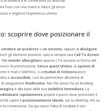
 la visibilità e le conversioni su desktop.
ta l’uso con una mano e riduce gli errori.
pazio e migliora l’esperienza utente.
o: scoprire dove posizionare il
i
vendere un prodotto
o
un servizio
, oppure di
divulgare
 tutti gli elementi presenti, spicca sempre una
Call To Action
. Nel
mondo alberghiero
questa CTA assume la forma del
rocesso di prenotazione.
Senza quest’ultimo
, le
opzioni di
me e-mail o telefono, o a
moduli di richiesta
poco
lice e
accessibile
, così da permettere all’utente di
a di navigazione
fluidissima
. Ma che senso ha un booking
rategica
è alla base della sua
visibilità immediata
. La
individuare rapidamente
proprio il punto dove prenotare è
rché capire il
posizionamento ideale
, sia su desktop che su
r la conversione. Da qui nasce l’idea di studiare il sito