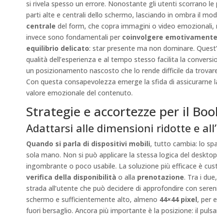
si rivela spesso un errore. Nonostante gli utenti scorrano le 
parti alte e centrali dello schermo, lasciando in ombra il mo
centrale
del form, che copra immagini o video emozionali, ri
invece sono fondamentali per
coinvolgere emotivament
equilibrio delicato
: star presente ma non dominare. Quest
qualità dell’esperienza e al tempo stesso facilita la conver
un posizionamento nascosto che lo rende difficile da trovare
Con questa consapevolezza emerge la sfida di assicurarne 
valore emozionale del contenuto.
Strategie e accortezze per il Boo
Adattarsi alle dimensioni ridotte e al
Quando si parla di dispositivi mobili
, tutto cambia: lo sp
sola mano. Non si può applicare la stessa logica del desktop
ingombrante o poco usabile. La soluzione più efficace è custo
verifica della disponibilità
o alla
prenotazione
. Tra i du
strada all’utente che può decidere di approfondire con sereni
schermo e sufficientemente alto, almeno
44×44 pixel
, per 
fuori bersaglio. Ancora più importante è la posizione: il pu