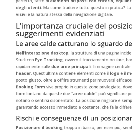
perfetto, fatto di
elementi disposti con criterio
,
equilibr
degli utenti
. Ma come tradurre tutto questo in pratica? La 
visivi
e la natura stessa della navigazione digitale.
L’importanza cruciale del posiz
suggerimenti evidenziati
Le aree calde catturano lo sguardo de
Nell’interazione desktop
, la struttura di una pagina inci
Studi con
Eye Tracking
, ovvero il tracciamento oculare, h
rapidamente sulle
due aree principali
: l’immagine centrale
header
. Quest’ultima contiene elementi come il
logo
e il
me
posto giusto, oltre a offrire strumenti per muoversi efficac
Booking Form
vive proprio in queste zone privilegiate, dov
form lontano da queste due
“aree calde”
può significare p
notarlo o sentirsi disorientato. La posizione migliore è sem
garantendo accesso immediato e costante, che fa la differen
Rischi e conseguenze di un posizion
Posizionare il booking
troppo in basso, per esempio, sembr