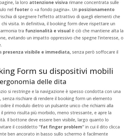
pagine, la loro
attenzione visiva
rimane concentrata sulle
dulo nel
footer
o «a fondo pagina». Un
posizionamento
schia di spegnere l’effetto attrattivo di quegli elementi che
e
chi visita. In definitiva, il booking form deve rispettare un
’armonia tra
funzionalità e visual
è ciò che mantiene alta la
sione, evitando un impatto oppressivo che spegne l’interesse, o
.
la
presenza visibile e immediata,
senza però soffocare il
king Form su dispositivi mobili
l’ergonomia delle dita
azio si restringe e la navigazione è spesso condotta con una
, senza rischiare di rendere il booking form un elemento
dire il modulo dietro un pulsante unico che richiami alla
e, il primo risulta più morbido, meno stressante, e apre la
tà. Il bottone deve essere ben visibile, largo quanto lo
evitare il cosiddetto
“fat finger problem”
in cui il dito clicca
lsante ben ancorato in basso sullo schermo è facilmente