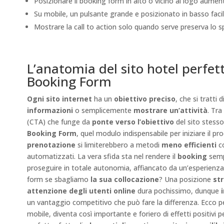
Posizionare il booking form in alto o vicino al logo aumenta
Su mobile, un pulsante grande e posizionato in basso facili
Mostrare la call to action solo quando serve preserva lo s
L’anatomia del sito hotel perfett
Booking Form
Ogni sito internet
ha un
obiettivo preciso
, che si tratti d
informazioni
o semplicemente
mostrare un’attività
. Tra
(CTA) che funge da
ponte verso l’obiettivo
del sito stesso
Booking Form
, quel modulo indispensabile per iniziare il p
prenotazione
si limiterebbero a metodi
meno efficienti
co
automatizzati. La vera sfida sta nel rendere il
booking
semp
proseguire in totale autonomia, affiancato da un’esperienz
form se sbagliamo
la sua collocazione
? Una posizione
st
attenzione degli utenti online
dura pochissimo, dunque
un vantaggio competitivo che può fare la differenza. Ecco pe
mobile, diventa così importante e foriero di effetti positivi pe