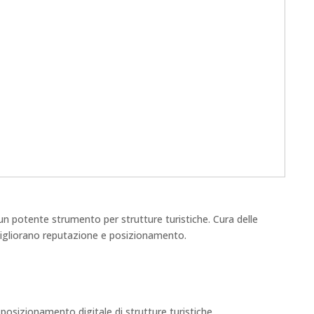
un potente strumento per strutture turistiche. Cura delle
e migliorano reputazione e posizionamento.
l posizionamento digitale di strutture turistiche.