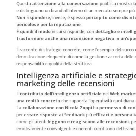
Questa
attenzione alla conversazione
pubblica mostra
t
e distinguono un brand all’interno di un mercato sempre più
Non rispondere
, invece, è spesso
percepito come disint
pericolose per la reputazione
.
È
quindi il modo
in cui si risponde, con
dettaglio e intell
trasformare anche una recensione negativa in un’opp
Il racconto di strategie concrete, come l’esempio del succo
dimostrazione eloquente di come la gestione accorta delle r
responsabilità e qualità della struttura.
Intelligenza artificiale e strate
marketing delle recensioni
Il
contributo dell’intelligenza artificiale
nel
Web marketi
una realtà concreta
che supporta l’operatività quotidiana de
La
collaborazione con Nicola Zoppi
ha
permesso di con
per
creare risposte ai feedback
più
efficaci e personali
come gli utenti
leggono e reagiscono alle recensioni
, p
emotivamente coinvolgenti e coerenti con il tono del brand.