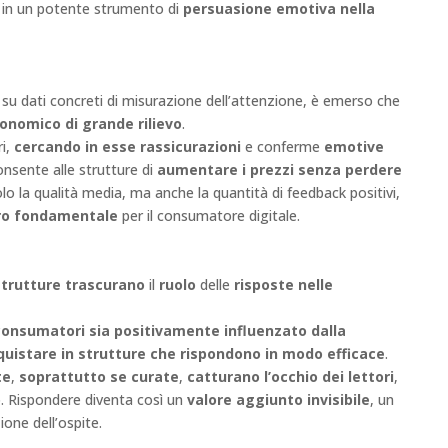
ni in un potente strumento di
persuasione emotiva nella
 su dati concreti di misurazione dell’attenzione, è emerso che
onomico di grande rilievo
.
ri,
cercando in esse rassicurazioni
e conferme
emotive
nsente alle strutture di
aumentare i prezzi senza perdere
o la qualità media, ma anche la quantità di feedback positivi,
tro fondamentale
per il consumatore digitale.
trutture trascurano
il
ruolo
delle
risposte nelle
consumatori sia positivamente influenzato dalla
cquistare in strutture che rispondono in modo efficace
.
te
,
soprattutto se curate
,
catturano l’occhio dei lettori
,
o
. Rispondere diventa così un
valore aggiunto invisibile
, un
one dell’ospite.