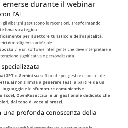
pi emerse durante il webinar
con l’AI
i gli alberghi gestiscono le recensioni,
trasformando
te leva strategica
.
icamente per il settore turistico e dell’ospitalità
,
i di intelligenza artificiale.
isposta
vi è un software intelligente che deve interpretare e
terazione significativa e personalizzata.
 specializzata
ChatGPT
o
Gemini
sia sufficiente per gestire risposte alle
etta.ai
non si limita a
generare testi a partire da un
l linguaggio
e le
sfumature comunicative
o Excel, OpenRosetta.ai è un gestionale dedicato che
lori, dal tono di voce ai prezzi.
a una profonda conoscenza della
 nella capacità di memorizzare e gestire tutte le