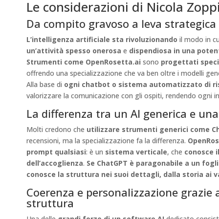
Le considerazioni di Nicola Zop
Da compito gravoso a leva strategica 
L’intelligenza artificiale sta rivoluzionando
il modo in cu
un’attività spesso onerosa
e
dispendiosa in una poten
Strumenti come OpenRosetta.ai
sono
progettati specif
offrendo una specializzazione che va ben oltre i modelli generic
Alla base di
ogni chatbot o sistema automatizzato di r
valorizzare la comunicazione con gli ospiti, rendendo ogni in
La differenza tra un AI generica e una
Molti credono che
utilizzare strumenti generici come 
recensioni, ma la specializzazione fa la differenza.
OpenRos
prompt qualsiasi
: è un
sistema verticale
, che
conosce i
dell’accoglienza
.
Se ChatGPT è paragonabile a un fogli
conosce la struttura nei suoi dettagli, dalla storia ai va
Coerenza e personalizzazione grazie 
struttura
Una delle
grandi forze di un software AI
dedicato consiste