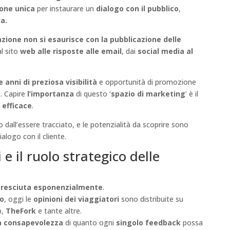
one unica
per instaurare un
dialogo con il pubblico
,
a.
zione non si esaurisce con la pubblicazione delle
al sito
web alle risposte alle email
, dai
social media al
anni di preziosa visibilità
e opportunità di promozione
e. Capire
l’importanza
di questo ‘
spazio di marketing
’ è il
 efficace
.
dall’essere tracciato, e le potenzialità da scoprire sono
alogo con il cliente.
 e il ruolo strategico delle
 cresciuta esponenzialmente
.
lo
, oggi le
opinioni dei viaggiatori
sono distribuite su
b,
TheFork
e tante altre.
la consapevolezza
di quanto ogni
singolo feedback
possa