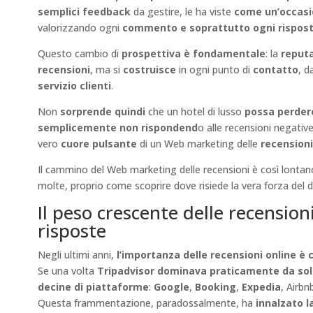
semplici feedback
da gestire, le ha viste
come un’occasi
valorizzando ogni
commento e soprattutto ogni rispost
Questo cambio di
prospettiva è fondamentale
: la
reputa
recensioni
, ma si
costruisce
in ogni punto di
contatto
, d
servizio clienti
.
Non
sorprende quindi
che un hotel di lusso
possa perdere 
semplicemente
non rispondend
o alle recensioni negativ
vero
cuore pulsante
di un Web marketing delle
recensioni
Il cammino del Web marketing delle recensioni è così lontano 
molte, proprio come scoprire dove risiede la vera forza del di
Il peso crescente delle recensioni
risposte
Negli ultimi anni,
l’importanza delle recensioni online è
Se una volta
Tripadvisor dominava praticamente da so
decine di piattaforme
:
Google
,
Booking
,
Expedia
, Airbn
Questa frammentazione, paradossalmente, ha
innalzato 