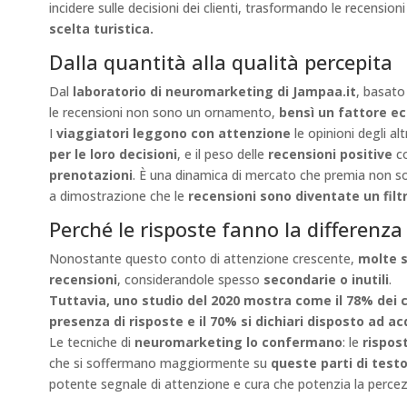
incidere sulle decisioni dei clienti, trasformando le recensio
scelta turistica.
Dalla quantità alla qualità percepita
Dal
laboratorio di neuromarketing di Jampaa.it
, basato
le recensioni non sono un ornamento,
bensì un fattore ec
I
viaggiatori leggono con attenzione
le opinioni degli alt
per le loro decisioni
, e il peso delle
recensioni positive
co
prenotazioni
. È una dinamica di mercato che premia non sol
a dimostrazione che le
recensioni sono diventate un fil
Perché le risposte fanno la differenza
Nonostante questo conto di attenzione crescente,
molte s
recensioni
, considerandole spesso
secondarie o inutili
.
Tuttavia, uno studio del 2020
mostra come il 78% dei 
presenza di risposte e il 70% si dichiari disposto ad a
Le tecniche di
neuromarketing lo confermano
: le
rispos
che si soffermano maggiormente su
queste parti di test
potente segnale di attenzione e cura che potenzia la percezi