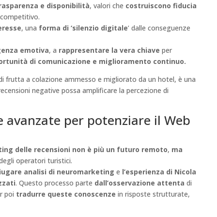
rasparenza e disponibilità
, valori che
costruiscono fiducia
 competitivo.
eresse
, una
forma di ‘silenzio digitale
’ dalle conseguenze
igenza emotiva
, a
rappresentare la vera chiave
per
ortunità di comunicazione e miglioramento continuo.
 di frutta a colazione ammesso e migliorato da un hotel, è una
ecensioni negative possa amplificare la percezione di
gie avanzate per potenziare il Web
ng delle recensioni
non è più un futuro remoto
,
ma
gli operatori turistici.
iugare analisi di neuromarketing
e
l’esperienza di Nicola
zzati
. Questo processo parte
dall’osservazione attenta
di
er poi
tradurre queste conoscenze
in risposte strutturate,